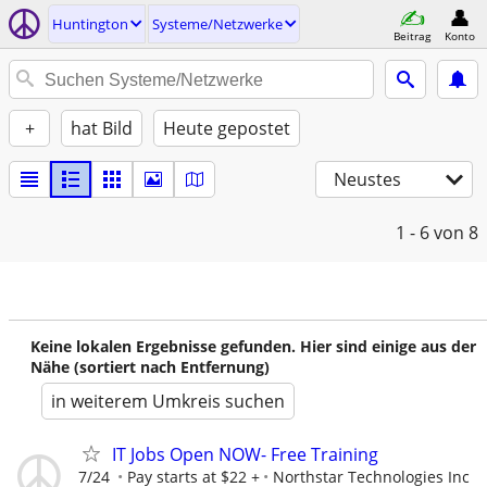
Huntington
Systeme/Netzwerke
Beitrag
Konto
+
hat Bild
Heute gepostet
Neustes
1 - 6
von 8
Keine lokalen Ergebnisse gefunden. Hier sind einige aus der
Nähe (sortiert nach Entfernung)
in weiterem Umkreis suchen
IT Jobs Open NOW- Free Training
7/24
Pay starts at $22 +
Northstar Technologies Inc