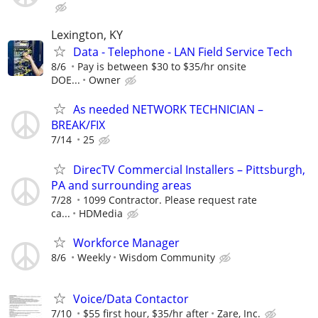
Lexington, KY
Data - Telephone - LAN Field Service Tech
8/6
Pay is between $30 to $35/hr onsite
DOE...
Owner
As needed NETWORK TECHNICIAN –
BREAK/FIX
7/14
25
DirecTV Commercial Installers – Pittsburgh,
PA and surrounding areas
7/28
1099 Contractor. Please request rate
ca...
HDMedia
Workforce Manager
8/6
Weekly
Wisdom Community
Voice/Data Contactor
7/10
$55 first hour, $35/hr after
Zare, Inc.