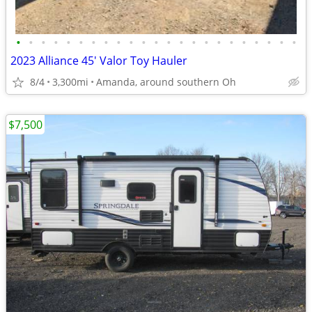
•
•
•
•
•
•
•
•
•
•
•
•
•
•
•
•
•
•
•
•
•
•
•
2023 Alliance 45' Valor Toy Hauler
8/4
3,300mi
Amanda, around southern Oh
$7,500