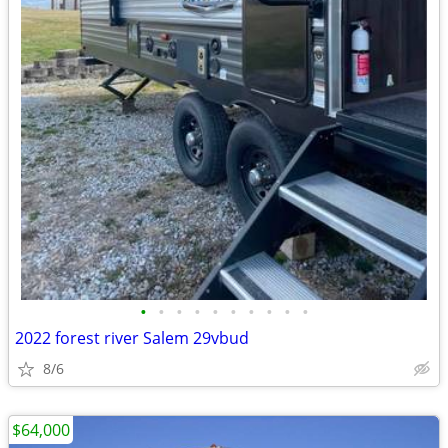
•
•
•
•
•
•
•
•
•
•
2022 forest river Salem 29vbud
8/6
$64,000