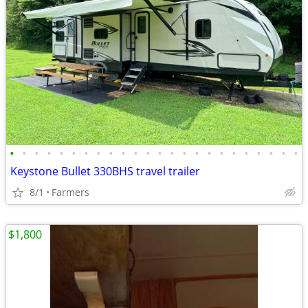
•
•
•
•
•
•
•
•
•
•
•
•
•
•
•
•
•
•
•
•
•
•
•
•
Keystone Bullet 330BHS travel trailer
8/1
Farmers
$1,800