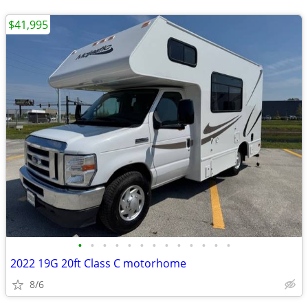
$41,995
•
•
•
•
•
•
•
•
•
•
•
•
•
2022 19G 20ft Class C motorhome
8/6