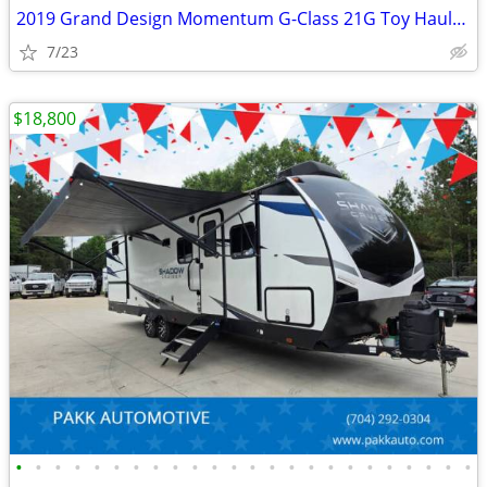
2019 Grand Design Momentum G-Class 21G Toy Hauler Camper FUEL STATION
7/23
$18,800
•
•
•
•
•
•
•
•
•
•
•
•
•
•
•
•
•
•
•
•
•
•
•
•