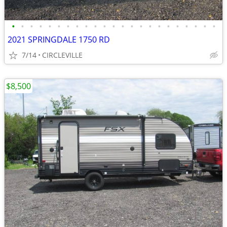
•
•
•
•
•
•
•
•
•
•
•
•
•
•
•
•
•
•
•
•
•
•
•
2021 SPRINGDALE 1750 RD
7/14
CIRCLEVILLE
$8,500