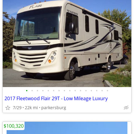
•
•
•
•
•
•
•
•
•
•
•
•
•
•
•
•
2017 Fleetwood Flair 29T - Low Mileage Luxury
7/29
22k mi
parkersburg
$100,320