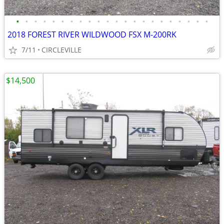
•
•
•
•
•
•
•
•
•
•
•
•
•
•
•
•
•
•
•
•
•
•
2018 FOREST RIVER WILDWOOD FSX M-200RK
7/11
CIRCLEVILLE
$14,500