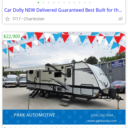
•
•
•
•
•
•
•
•
•
•
•
Car Dolly NEW Delivered Guaranteed Best Built for the Money in U.S.!
7/17
Charleston
$22,900