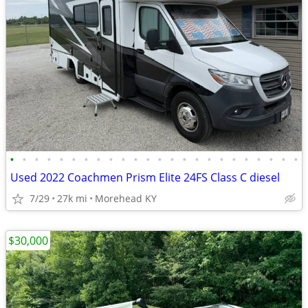
•
•
•
•
•
•
•
•
•
•
•
•
•
•
•
•
•
•
•
•
•
•
•
•
Used 2022 Coachmen Prism Elite 24FS Class C diesel
7/29
27k mi
Morehead KY
$30,000