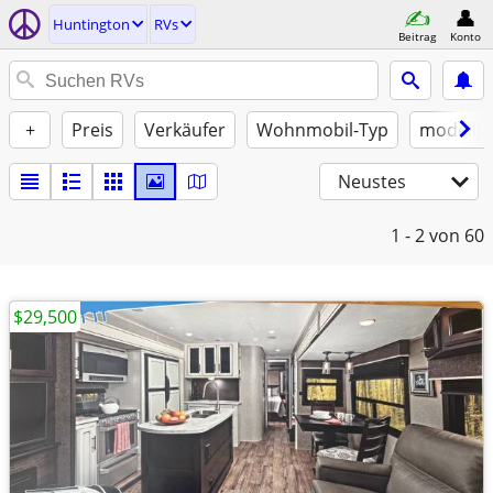
Huntington
RVs
Beitrag
Konto
+
Preis
Verkäufer
Wohnmobil-Typ
modellja
Neustes
1 - 2
von 60
$29,500