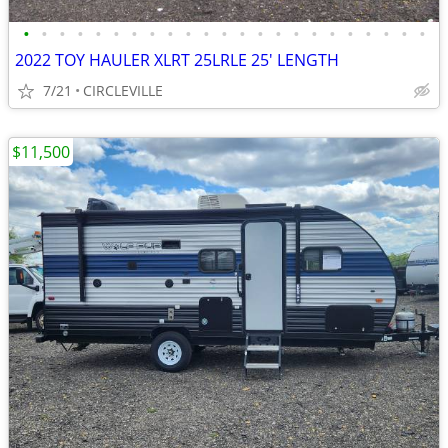
•
•
•
•
•
•
•
•
•
•
•
•
•
•
•
•
•
•
•
•
•
•
•
2022 TOY HAULER XLRT 25LRLE 25' LENGTH
7/21
CIRCLEVILLE
$11,500