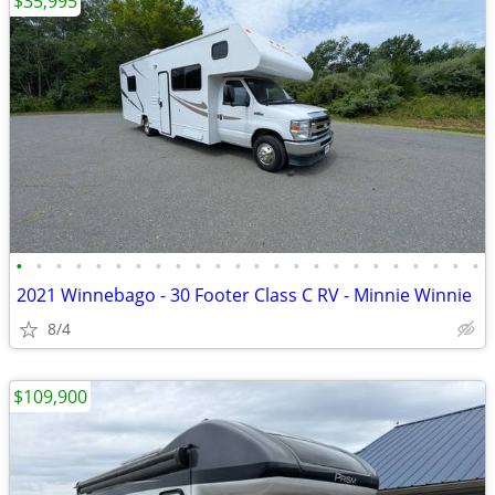
$35,995
•
•
•
•
•
•
•
•
•
•
•
•
•
•
•
•
•
•
•
•
•
•
•
•
2021 Winnebago - 30 Footer Class C RV - Minnie Winnie
8/4
$109,900