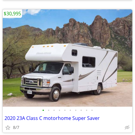
$30,995
•
•
•
•
•
•
•
•
•
•
2020 23A Class C motorhome Super Saver
8/7