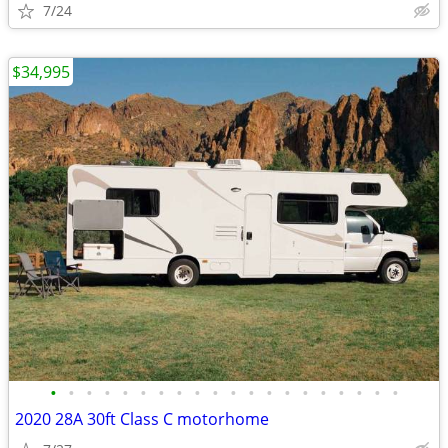
7/24
$34,995
•
•
•
•
•
•
•
•
•
•
•
•
•
•
•
•
•
•
•
•
2020 28A 30ft Class C motorhome