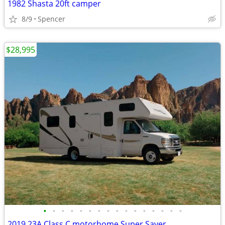
1982 Shasta 20ft camper
8/9
Spencer
$28,995
•
•
•
•
•
•
•
•
•
•
•
•
•
•
•
•
2019 23A Class C motorhome Super Saver