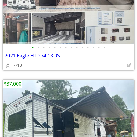
•
•
•
•
•
•
•
•
•
•
•
•
•
•
2021 Eagle HT 274 CKDS
7/18
$37,000