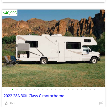
$40,995
•
•
•
•
•
•
•
•
•
•
•
•
•
•
•
•
•
•
•
•
2022 28A 30ft Class C motorhome
8/5