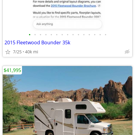
•
•
•
•
•
•
•
•
•
•
•
•
•
•
•
2015 Fleetwood Bounder 35k
7/25
40k mi
$41,995