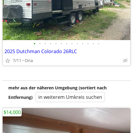
•
•
•
•
•
•
•
•
•
•
•
•
•
2025 Dutchman Colorado 26RLC
7/11
Ona
mehr aus der näheren Umgebung (sortiert nach
in weiterem Umkreis suchen
Entfernung)
$14,000