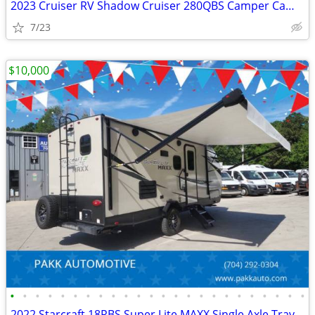
2023 Cruiser RV Shadow Cruiser 280QBS Camper Camping Travel Trailer
7/23
$10,000
•
•
•
•
•
•
•
•
•
•
•
•
•
•
•
•
•
•
•
•
•
•
•
•
2022 Starcraft 18RBS Super Lite MAXX Single Axle Travel Trailer Camper