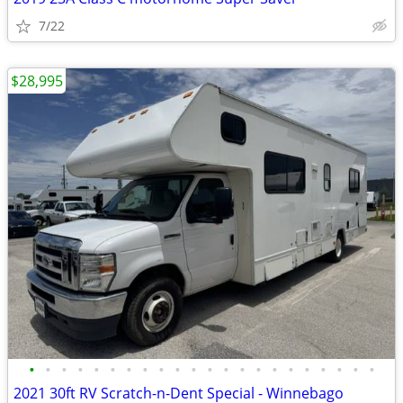
7/22
$28,995
•
•
•
•
•
•
•
•
•
•
•
•
•
•
•
•
•
•
•
•
•
•
2021 30ft RV Scratch-n-Dent Special - Winnebago