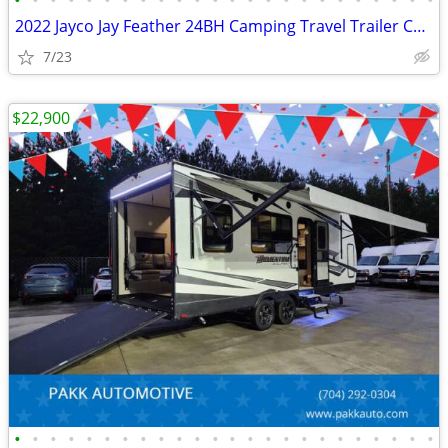
•
•
•
•
•
•
•
•
•
•
•
•
•
•
•
•
•
•
•
•
•
•
•
•
2022 Jayco Jay Feather 24BH Camping Travel Trailer Camper CLEAN
7/23
$22,900
•
•
•
•
•
•
•
•
•
•
•
•
•
•
•
•
•
•
•
•
•
•
•
•