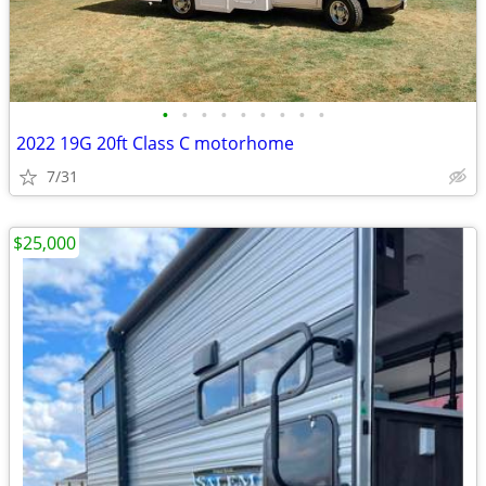
•
•
•
•
•
•
•
•
•
2022 19G 20ft Class C motorhome
7/31
$25,000