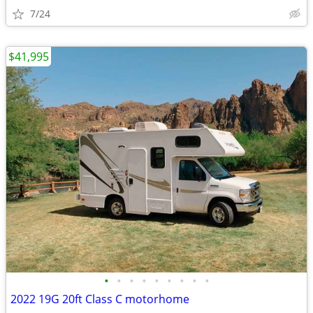
7/24
$41,995
•
•
•
•
•
•
•
•
•
2022 19G 20ft Class C motorhome