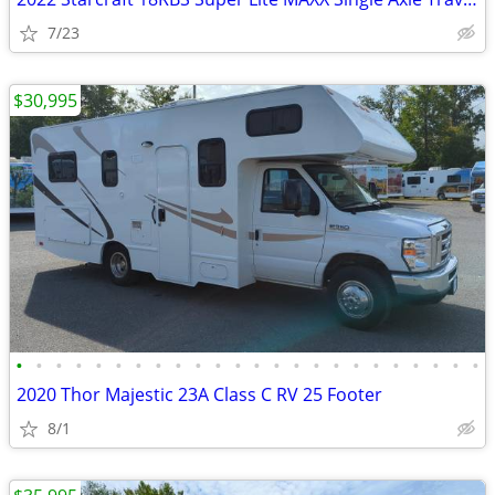
7/23
$30,995
•
•
•
•
•
•
•
•
•
•
•
•
•
•
•
•
•
•
•
•
•
•
•
•
2020 Thor Majestic 23A Class C RV 25 Footer
8/1