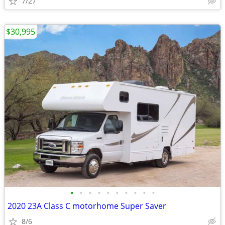
7/27
$30,995
•
•
•
•
•
•
•
•
•
•
2020 23A Class C motorhome Super Saver
8/6