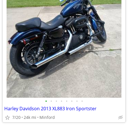
•
•
•
•
•
•
•
•
Harley Davidson 2013 XL883 Iron Sportster
7/20
24k mi
Minford