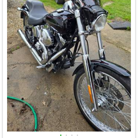
•
•
•
•