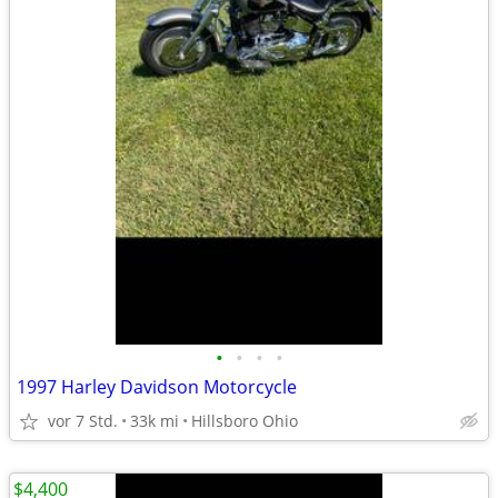
•
•
•
•
1997 Harley Davidson Motorcycle
vor 7 Std.
33k mi
Hillsboro Ohio
$4,400