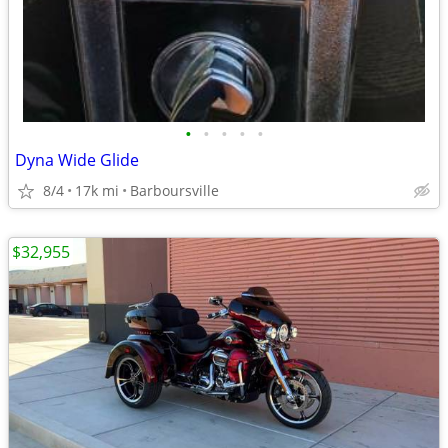
•
•
•
•
•
Dyna Wide Glide
8/4
17k mi
Barboursville
$32,955