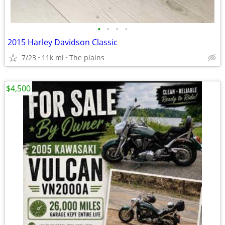
•
•
•
•
2015 Harley Davidson Classic
7/23
11k mi
The plains
$4,500