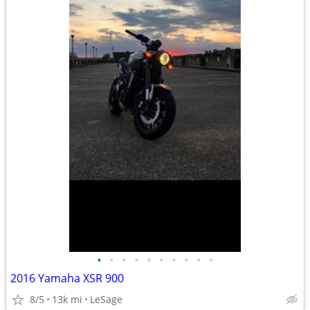
•
•
•
•
•
•
•
•
•
•
2016 Yamaha XSR 900
8/5
13k mi
LeSage