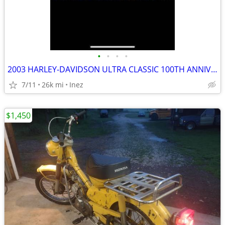
•
•
•
•
2003 HARLEY-DAVIDSON ULTRA CLASSIC 100TH ANNIVERSARY BIKE
7/11
26k mi
Inez
$1,450