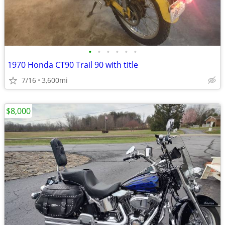
•
•
•
•
•
•
1970 Honda CT90 Trail 90 with title
7/16
3,600mi
$8,000