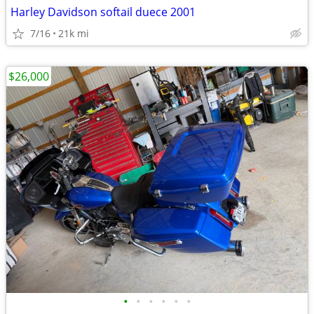
Harley Davidson softail duece 2001
7/16
21k mi
$26,000
•
•
•
•
•
•