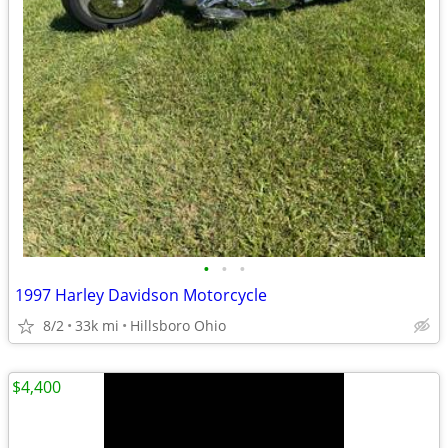
•
•
•
1997 Harley Davidson Motorcycle
8/2
33k mi
Hillsboro Ohio
$4,400