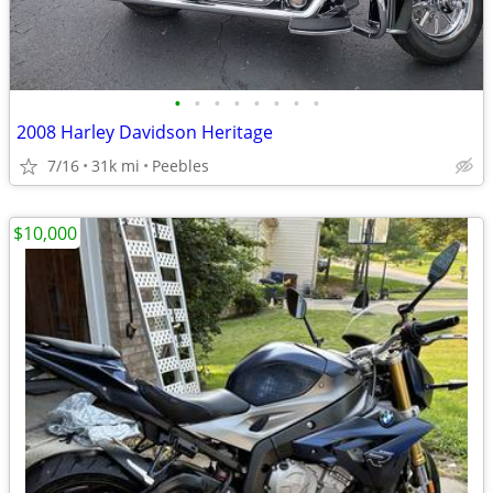
•
•
•
•
•
•
•
•
2008 Harley Davidson Heritage
7/16
31k mi
Peebles
$10,000