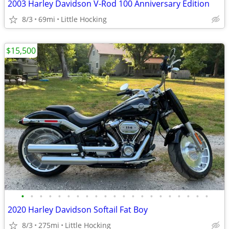
2003 Harley Davidson V-Rod 100 Anniversary Edition
8/3
69mi
Little Hocking
$15,500
•
•
•
•
•
•
•
•
•
•
•
•
•
•
•
•
•
•
•
•
•
2020 Harley Davidson Softail Fat Boy
8/3
275mi
Little Hocking