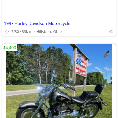
1997 Harley Davidson Motorcycle
7/30
33k mi
Hillsboro Ohio
$4,400