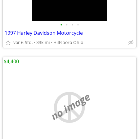
•
•
•
•
1997 Harley Davidson Motorcycle
vor 6 Std.
33k mi
Hillsboro Ohio
$4,400
no image