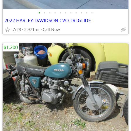
•
•
•
•
•
•
•
•
•
•
•
2022 HARLEY-DAVIDSON CVO TRI GLIDE
7/23
2,971mi
Call Now
$1,200