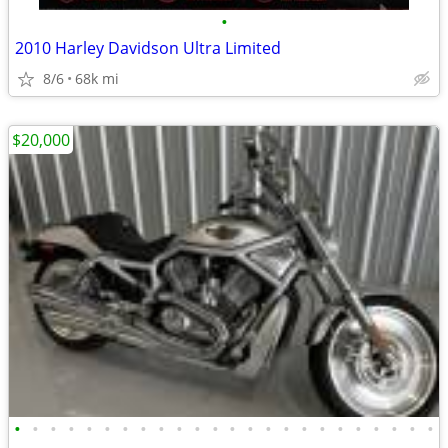
•
2010 Harley Davidson Ultra Limited
8/6
68k mi
$20,000
•
•
•
•
•
•
•
•
•
•
•
•
•
•
•
•
•
•
•
•
•
•
•
•