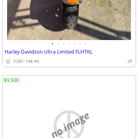
•
•
•
•
•
•
•
Harley Davidson Ultra Limited FLHTKL
7/20
19k mi
$9,500
no image