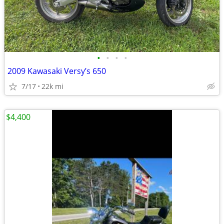
•
•
•
•
2009 Kawasaki Versy’s 650
7/17
22k mi
$4,400