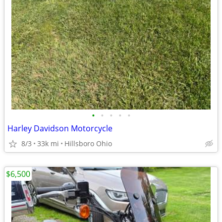
•
•
•
•
•
Harley Davidson Motorcycle
8/3
33k mi
Hillsboro Ohio
$6,500