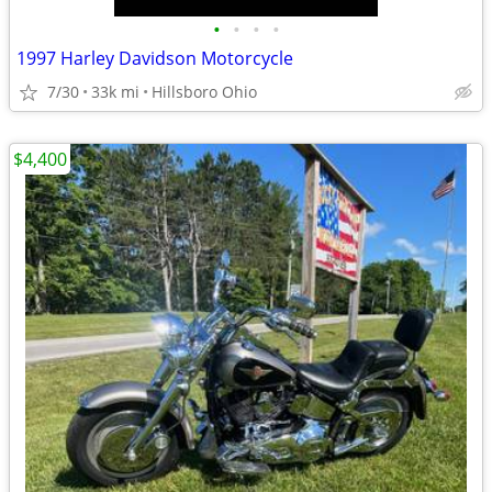
•
•
•
•
1997 Harley Davidson Motorcycle
7/30
33k mi
Hillsboro Ohio
$4,400