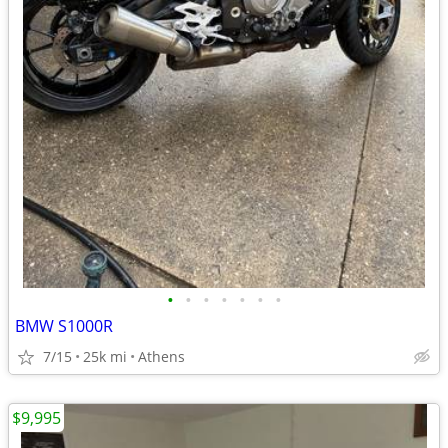
•
•
•
•
•
•
•
BMW S1000R
7/15
25k mi
Athens
$9,995