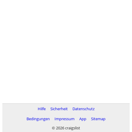
Hilfe
Sicherheit
Datenschutz
Bedingungen
Impressum
App
Sitemap
© 2026 craigslist