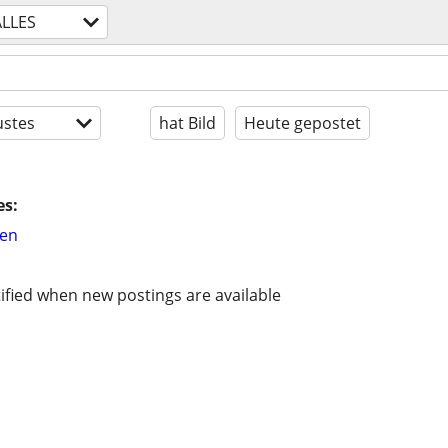
ALLES
stes
hat Bild
Heute gepostet
es:
hen
ified when new postings are available