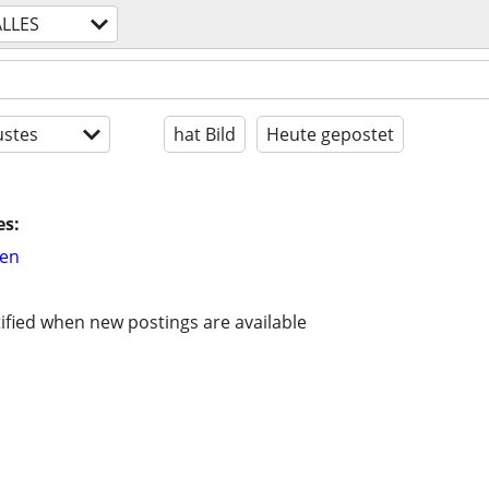
ALLES
stes
hat Bild
Heute gepostet
es:
hen
ified when new postings are available