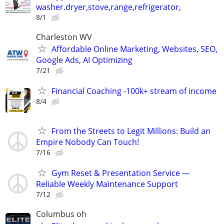
washer.dryer,stove,range,refrigerator,
8/1
Charleston WV
Affordable Online Marketing, Websites, SEO,
Google Ads, AI Optimizing
7/21
Financial Coaching -100k+ stream of income
8/4
From the Streets to Legit Millions: Build an
Empire Nobody Can Touch!
7/16
Gym Reset & Presentation Service —
Reliable Weekly Maintenance Support
7/12
Columbus oh